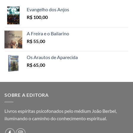
Evangelho dos Anjos
R$
100,00
A Freira e o Bailarino
R$
55,00
Os Arautos de Aparecida
R$
65,00
SOBRE A EDITORA
Livros espíritas psicofonados pelo médium João Berbel,
iluminando o caminho do conhecimento espiritual.