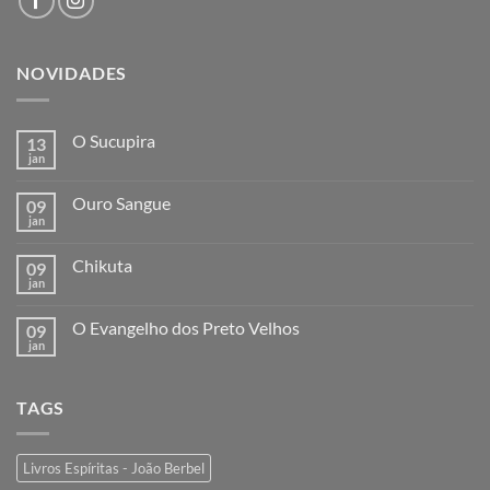
NOVIDADES
O Sucupira
13
jan
Ouro Sangue
09
jan
Chikuta
09
jan
O Evangelho dos Preto Velhos
09
jan
TAGS
Livros Espíritas - João Berbel