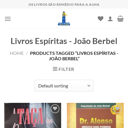
Skip
OS LIVROS SÃO REMÉDIO PARA A ALMA
to
content
Livros Espíritas - João Berbel
HOME
/
PRODUCTS TAGGED “LIVROS ESPÍRITAS -
JOÃO BERBEL”
FILTER
Add to
Add to
wishlist
wishlist