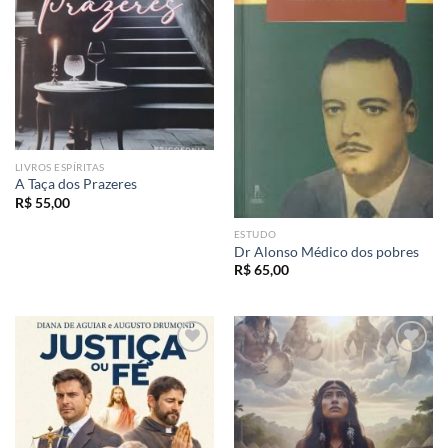
LIVROS ESPÍRITAS
A Taça dos Prazeres
R$
55,00
ESTUDO
Dr Alonso Médico dos pobres
R$
65,00
Add to
Add to
wishlist
wishlist